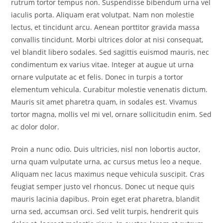
rutrum tortor tempus non. Suspendisse bibendum urna vel
iaculis porta. Aliquam erat volutpat. Nam non molestie
lectus, et tincidunt arcu. Aenean porttitor gravida massa
convallis tincidunt. Morbi ultrices dolor at nisi consequat,
vel blandit libero sodales. Sed sagittis euismod mauris, nec
condimentum ex varius vitae. Integer at augue ut urna
ornare vulputate ac et felis. Donec in turpis a tortor
elementum vehicula. Curabitur molestie venenatis dictum.
Mauris sit amet pharetra quam, in sodales est. Vivamus
tortor magna, mollis vel mi vel, ornare sollicitudin enim. Sed
ac dolor dolor.
Proin a nunc odio. Duis ultricies, nisl non lobortis auctor,
urna quam vulputate urna, ac cursus metus leo a neque.
Aliquam nec lacus maximus neque vehicula suscipit. Cras
feugiat semper justo vel rhoncus. Donec ut neque quis
mauris lacinia dapibus. Proin eget erat pharetra, blandit
urna sed, accumsan orci. Sed velit turpis, hendrerit quis