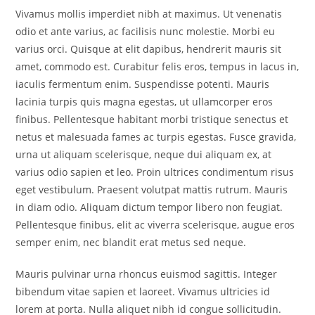
Vivamus mollis imperdiet nibh at maximus. Ut venenatis
odio et ante varius, ac facilisis nunc molestie. Morbi eu
varius orci. Quisque at elit dapibus, hendrerit mauris sit
amet, commodo est. Curabitur felis eros, tempus in lacus in,
iaculis fermentum enim. Suspendisse potenti. Mauris
lacinia turpis quis magna egestas, ut ullamcorper eros
finibus. Pellentesque habitant morbi tristique senectus et
netus et malesuada fames ac turpis egestas. Fusce gravida,
urna ut aliquam scelerisque, neque dui aliquam ex, at
varius odio sapien et leo. Proin ultrices condimentum risus
eget vestibulum. Praesent volutpat mattis rutrum. Mauris
in diam odio. Aliquam dictum tempor libero non feugiat.
Pellentesque finibus, elit ac viverra scelerisque, augue eros
semper enim, nec blandit erat metus sed neque.
Mauris pulvinar urna rhoncus euismod sagittis. Integer
bibendum vitae sapien et laoreet. Vivamus ultricies id
lorem at porta. Nulla aliquet nibh id congue sollicitudin.